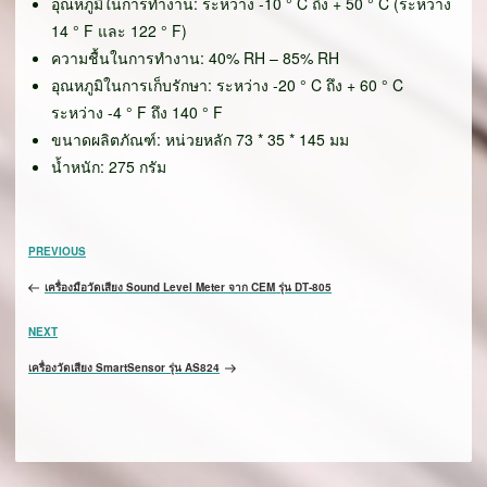
อุณหภูมิในการทำงาน: ระหว่าง -10 ° C ถึง + 50 ° C (ระหว่าง
14 ° F และ 122 ° F)
ความชื้นในการทำงาน: 40% RH – 85% RH
อุณหภูมิในการเก็บรักษา: ระหว่าง -20 ° C ถึง + 60 ° C
ระหว่าง -4 ° F ถึง 140 ° F
ขนาดผลิตภัณฑ์: หน่วยหลัก 73 * 35 * 145 มม
น้ำหนัก: 275 กรัม
เมนู
Previous
PREVIOUS
นำทาง
Post
เรื่อง
เครื่องมือวัดเสียง Sound Level Meter จาก CEM รุ่น DT-805
Next
NEXT
Post
เครื่องวัดเสียง SmartSensor รุ่น AS824