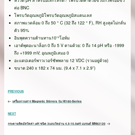
หัววัด pH สำหรับอิเล็กโทรด / โพรบวัดค่าด้วยขั้วแก้วพร้อมขั้ว
ต่อ BNC
โพรบวัดอุณหภูมิโพรบวัดอุณหภูมิสแตนเลส
สภาพแวดล้อม 0 ถึง 50 ° C (32 ถึง 122 ° F), RH สูงสุดไม่กลั่น
ตัว 95%
อินพุตความต้านทาน10¹²โอห์ม
เอาต์พุตอะนาล็อก 0 ถึง 5 V ตามด้วย: 0 ถึง 14 pH หรือ -1999
ถึง +1999 mV; อุณหภูมิเสมอ 0
อะแดปเตอร์พาวเวอร์ซัพพลาย 12 VDC (รวมอยู่ด้วย)
ขนาด 240 x 182 x 74 มม. (9.4 x 7.1 x 2.9”)
เมนู
Previous
PREVIOUS
นำทาง
Post
เรื่อง
เครื่องกวนสาร Magnetic Stirrers รุ่น HI180-Series
Next
NEXT
Post
กระดาษลิตมัสวัดค่า pH ชนิด 3แถบวัดย่าน 4.5-10.0pH แบรนด์ MN92120