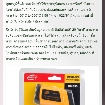
อุณหภูมิพื้นผิวของวัตถุซึ่งใช้กับวัตถุร้อนอันตรายหรือเข้าถึงยาก
โดยไม่ต้องสัมผัสกับวัตถุอย่างปลอดภัยและรวดเร็ว ย่านการวัด
ระหว่าง -50°C to 550°C (-58 °F to 1022°F) มีความแม่นยำที่
±1.5 °C สวิตช์เปิด / ปิดเลเซอร์
ปิดอัตโนมัติและเก็บข้อมูลอุณหภูมิ ปิดอัตโนมัติ 20 วินาที สามารถ
เปลี่ยนเซลเซียสและฟาเรนไฮต์ได้ เหมาะสำหรับท่อน้ำร้อน, ชิ้น
ส่วนเครื่องยนต์ร้อน, พื้นผิวการปรุงอาหาร, ฉนวนกันความร้อนท่อ,
การเชื่อมต่อไฟฟ้า, บัลลาสต์ในไฟไฟฟ้า, มอเตอร์ไฟฟ้า, แบริ่ง,
ไวน์คูลเลอร์ร้อนยางมะตอยร้อน, สระว่ายน้ำ, ตู้ปลา, ผลิตภัณฑ์
อาหารร้อนและเย็น ปรับอากาศ ฯลฯ